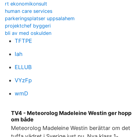
rt ekonomikonsult
human care services
parkeringsplatser uppsalahem
projektchef byggeri
bli av med oskulden
TFTPE
Iah
ELLUB
VYzFp
wmD
TV4 - Meteorolog Madeleine Westin ger hopp
om både
Meteorolog Madeleine Westin berättar om det
tuffa vädret i Sverige just nu. Nya klass 1-