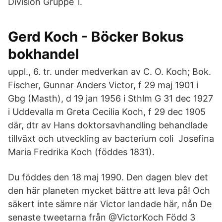
Division Gruppe 1.
Gerd Koch - Böcker Bokus
bokhandel
uppl., 6. tr. under medverkan av C. O. Koch; Bok.
Fischer, Gunnar Anders Victor, f 29 maj 1901 i
Gbg (Masth), d 19 jan 1956 i Sthlm G 31 dec 1927
i Uddevalla m Greta Cecilia Koch, f 29 dec 1905
där, dtr av Hans doktorsavhandling behandlade
tillväxt och utveckling av bacterium coli Josefina
Maria Fredrika Koch (föddes 1831).
Du föddes den 18 maj 1990. Den dagen blev det
den här planeten mycket bättre att leva på! Och
säkert inte sämre när Victor landade här, nån De
senaste tweetarna från @VictorKoch Född 3