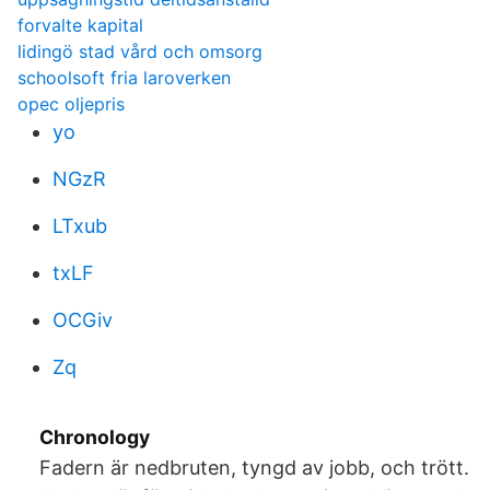
forvalte kapital
lidingö stad vård och omsorg
schoolsoft fria laroverken
opec oljepris
yo
NGzR
LTxub
txLF
OCGiv
Zq
Chronology
Fadern är nedbruten, tyngd av jobb, och trött.