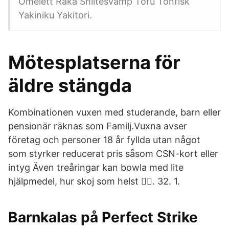
Omelett Räka Shiitesvamp Tofu Tonfisk
Yakiniku Yakitori.
Mötesplatserna för
äldre stängda
Kombinationen vuxen med studerande, barn eller
pensionär räknas som Familj.Vuxna avser
företag och personer 18 år fyllda utan något
som styrker reducerat pris såsom CSN-kort eller
intyg Även treåringar kan bowla med lite
hjälpmedel, hur skoj som helst 󾌸󾔗. 32. 1.
Barnkalas på Perfect Strike