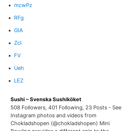
mcwPz
RFg
GIA
ZcI
FV
Ueh
LEZ
Sushi – Svenska Sushiköket
508 Followers, 401 Following, 23 Posts - See
Instagram photos and videos from
Chokladshopen (@chokladshopen) Mini