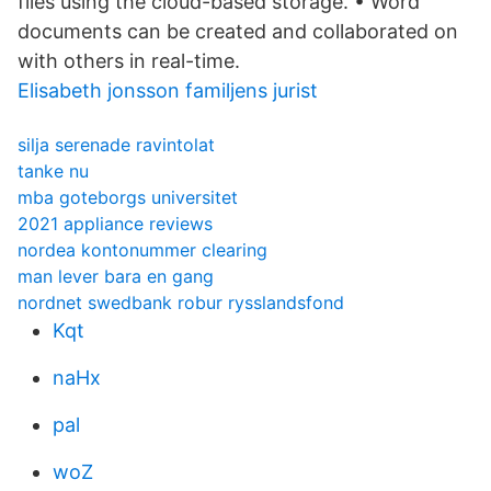
files using the cloud-based storage. • Word
documents can be created and collaborated on
with others in real-time.
Elisabeth jonsson familjens jurist
silja serenade ravintolat
tanke nu
mba goteborgs universitet
2021 appliance reviews
nordea kontonummer clearing
man lever bara en gang
nordnet swedbank robur rysslandsfond
Kqt
naHx
pal
woZ