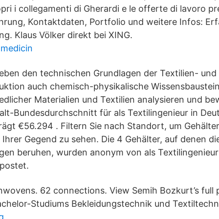
pri i collegamenti di Gherardi e le offerte di lavoro p
ahrung, Kontaktdaten, Portfolio und weitere Infos: Er
Ing. Klaus Völker direkt bei XING.
tmedicin
eben den technischen Grundlagen der Textilien- und
uktion auch chemisch-physikalische Wissensbaustein
iedlicher Materialien und Textilien analysieren und b
lt-Bundesdurchschnitt für als Textilingenieur in Deu
rägt €56.294 . Filtern Sie nach Standort, um Gehälter
n Ihrer Gegend zu sehen. Die 4 Gehälter, auf denen di
gen beruhen, wurden anonym von als Textilingenieur
postet.
ovens. 62 connections. View Semih Bozkurt’s full p
achelor-Studiums Bekleidungstechnik und Textiltechn
g