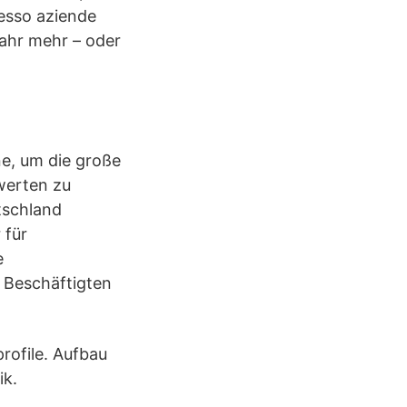
resso aziende
fahr mehr – oder
e, um die große
ewerten zu
tschland
 für
e
 Beschäftigten
rofile. Aufbau
ik.