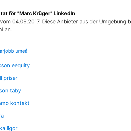
tat för ”Marc Krüger” LinkedIn
 vom 04.09.2017. Diese Anbieter aus der Umgebung b
hl an.
marjobb umeå
sson eequity
l priser
son täby
amo kontakt
ra
ka ligor