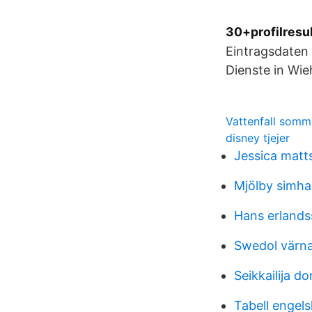
30+profilresul
Eintragsdaten
Dienste in Wie
Vattenfall som
disney tjejer
Jessica matt
Mjölby simhal
Hans erlands
Swedol värn
Seikkailija do
Tabell engels