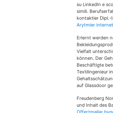
su LinkedIn e sco
simili. Berufserf
kontaktier Dipl.-
Arytmier interne
Erlernt werden n
Bekleidungsprod
Vielfalt untersch
können. Der Geha
Beschäftigte bet
Textilingenieur i
Gehaltsschätzun
auf Glassdoor ge
Freudenberg Nonw
und Inhalt des B
Offertmallar byg