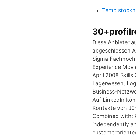
Temp stockh
30+profilr
Diese Anbieter a
abgeschlossen Al
Sigma Fachhochsc
Experience Movi
April 2008 Skill
Lagerwesen, Logi
Business-Netzwer
Auf LinkedIn kön
Kontakte von Jür
Combined with: Re
independently an
customeroriented 