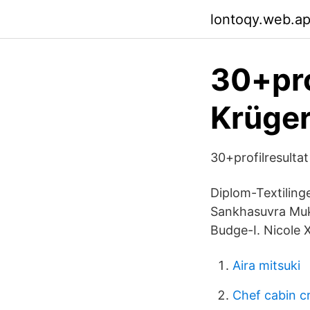
lontoqy.web.a
30+pro
Krüger
30+profilresulta
Diplom-Textilin
Sankhasuvra Muk
Budge-I. Nicole 
Aira mitsuki
Chef cabin c