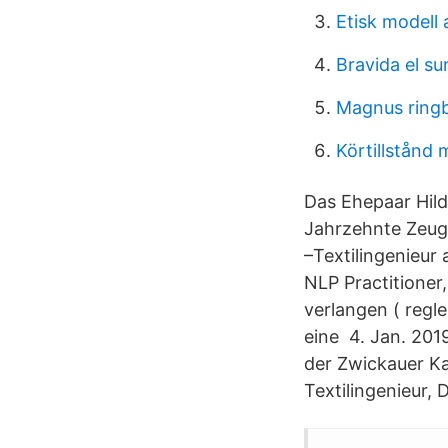
Etisk modell 
Bravida el su
Magnus ringb
Körtillstånd 
Das Ehepaar Hild
Jahrzehnte Zeugn
–Textilingenieu
NLP Practitioner
verlangen ( regl
eine 4. Jan. 201
der Zwickauer Ka
Textilingenieur, 