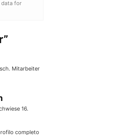
data for
r”
sch. Mitarbeiter
n
chwiese 16.
profilo completo