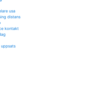
elare usa
ing distans
b
ce kontakt
dag
p uppsats