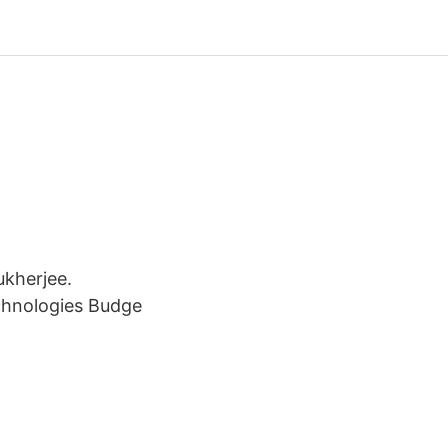
kherjee.
chnologies Budge