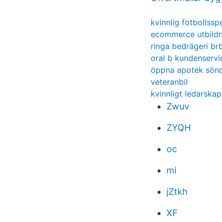
kvinnlig fotbollssp
ecommerce utbildn
ringa bedrägeri br
oral b kundenservi
öppna apotek sön
veteranbil
kvinnligt ledarska
Zwuv
ZYQH
oc
mi
jZtkh
XF