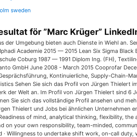
olm sweden
esultat för ”Marc Krüger” LinkedI
us der Umgebung bieten auch Dienste in Wiehl an. S
phadi Academie 2015 — 2015 Lean Six Sigma Black B
hule Coburg 1987 — 1991 Diplom Ing. (FH), Textilin
anto GmbH June 2008 - March 2015 Cooprofar Dece
s Gesprächsführung, Kontinuierliche, Supply-Chain-M
stics Sehen Sie sich das Profil von Jürgen Thielert i
k der Welt an. Im Profil von Jürgen Thielert sind 6
nen Sie sich das vollständige Profil ansehen und meh
gen Thielert und Jobs bei ähnlichen Unternehmen e
adiness of mind, analytical thinking, flexibility, the a
d on your own responsibility, team-minded, communi
· Willingness to undertake shift work, on-call duty, 