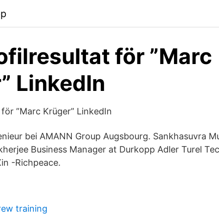
pp
filresultat för ”Marc
” LinkedIn
t för ”Marc Krüger” LinkedIn
genieur bei AMANN Group Augsbourg. Sankhasuvra Mu
herjee Business Manager at Durkopp Adler Turel Te
Xin -Richpeace.
rew training