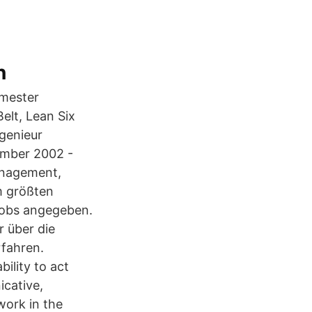
n
emester
elt, Lean Six
genieur
mber 2002 -
anagement,
m größten
 Jobs angegeben.
r über die
rfahren.
bility to act
cative,
work in the