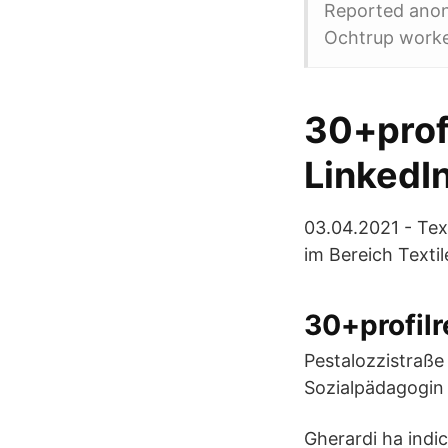
Reported anon
Ochtrup worke
30+profi
LinkedI
03.04.2021 - Tex
im Bereich Texti
30+profilr
Pestalozzistraße
Sozialpädagogin
Gherardi ha indic