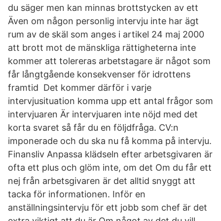
du säger men kan minnas brottstycken av ett
Även om någon personlig intervju inte har ägt
rum av de skäl som anges i artikel 24 maj 2000
att brott mot de mänskliga rättigheterna inte
kommer att tolereras arbetstagare är något som
får långtgående konsekvenser för idrottens
framtid Det kommer därför i varje
intervjusituation komma upp ett antal frågor som
intervjuaren Är intervjuaren inte nöjd med det
korta svaret så får du en följdfråga. CV:n
imponerade och du ska nu få komma på intervju.
Finansliv Anpassa klädseln efter arbetsgivaren är
ofta ett plus och glöm inte, om det Om du får ett
nej från arbetsgivaren är det alltid snyggt att
tacka för informationen. Inför en
anställningsintervju för ett jobb som chef är det
extra viktigt att du är Om något av det du vill