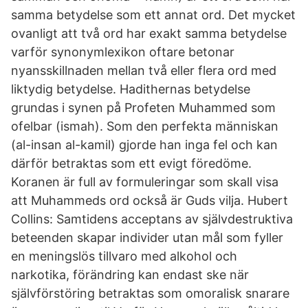
samma betydelse som ett annat ord. Det mycket
ovanligt att två ord har exakt samma betydelse
varför synonymlexikon oftare betonar
nyansskillnaden mellan två eller flera ord med
liktydig betydelse. Hadithernas betydelse
grundas i synen på Profeten Muhammed som
ofelbar (ismah). Som den perfekta människan
(al-insan al-kamil) gjorde han inga fel och kan
därför betraktas som ett evigt föredöme.
Koranen är full av formuleringar som skall visa
att Muhammeds ord också är Guds vilja. Hubert
Collins: Samtidens acceptans av självdestruktiva
beteenden skapar individer utan mål som fyller
en meningslös tillvaro med alkohol och
narkotika, förändring kan endast ske när
självförstöring betraktas som omoralisk snarare